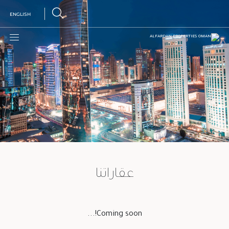
Ski
ENGLISH
t
conten
عقاراتنا
Coming soon!...